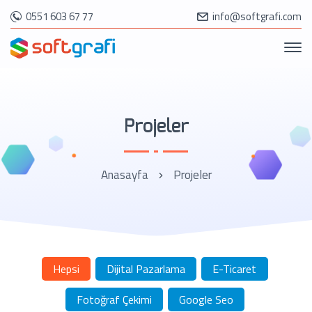
0551 603 67 77
info@softgrafi.com
Projeler
Anasayfa
Projeler
Hepsi
Dijital Pazarlama
E-Ticaret
Fotoğraf Çekimi
Google Seo